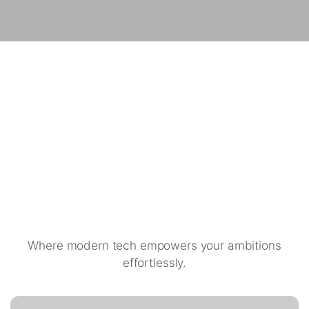
Unleash the
Power of Perfect
Sound
Where modern tech empowers your ambitions
effortlessly.