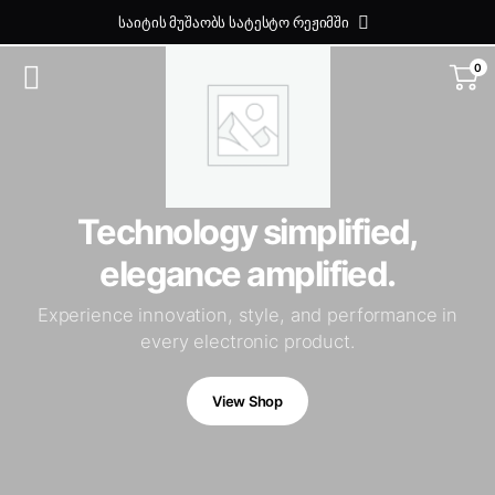
საიტის მუშაობს სატესტო რეჟიმში
0
Highest Quality
Technology simplified,
elegance amplified.
Experience innovation, style, and performance in
every electronic product.
View Shop