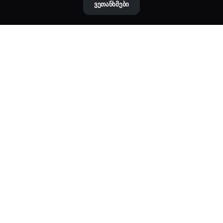
ვეთანხმები
მისამართი:
თბილისი, აღმაშენებლის ხეივანი 68
ტელეფონი:
+995 544 44 11 00
ელ.ფოსტა:
info@gye.ge
ჩვენზე
GYE-ს შესახებ
შეკვეთის შემოწმება
FAQ